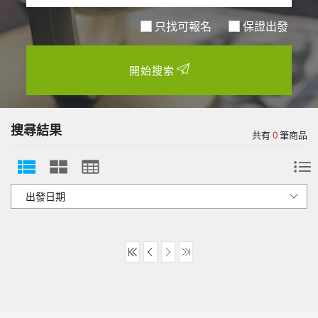
關於富盟
只找可報名
保證出發
聯絡我們
開始搜索
搜尋結果
共有
0
筆商品