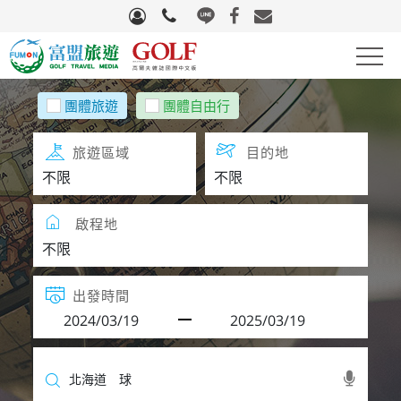
高爾夫
團體旅遊
團體自由行
滑雪
旅遊區域
目的地
自行車
啟程地
團體旅遊
國際機票
出發時間
量身訂製
生活好物