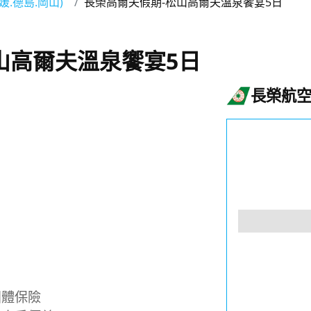
媛.德島.岡山)
長榮高爾夫假期-松山高爾夫溫泉饗宴5日
山高爾夫溫泉饗宴5日
長榮航
團體保險