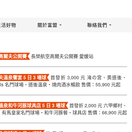
生活好物
關於富盟
聯絡我們
高爾夫公開賽
長榮航空高爾夫公開賽 愛媛站
溫泉饗宴 5 日 3 場球
首發折 3,000 元 滝の宮、奧道後、
 Hills 名門球場・道後溫泉・燒肉酒水暢飲 售價：55,900 元起
泉和牛河豚球具店 5 日 3 場球
首發折 2,000 元 六甲鄉村、
有馬皇家名門球場・和牛河豚餐・球具店 售價：66,900 元起