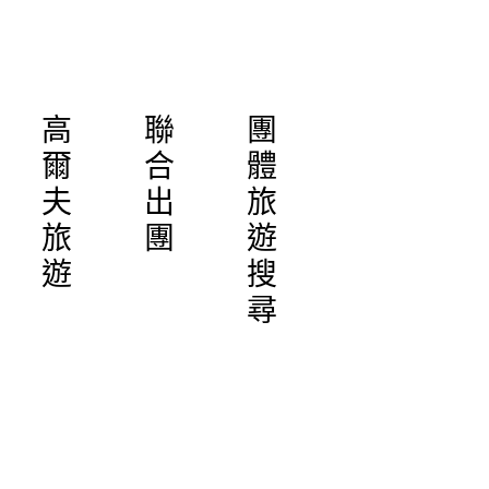
高
聯
團
爾
合
體
夫
出
旅
旅
團
遊
遊
搜
尋