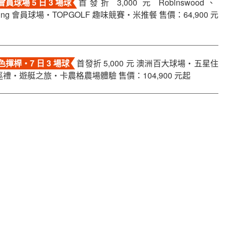
員球場 5 日 3 場球
首發折 3,000 元 Robinswood、
pring 會員球場・TOPGOLF 趣味競賽・米推餐 售價：64,900 元
揮桿・7 日 3 場球
首發折 5,000 元 澳洲百大球場・五星住
禮・遊艇之旅・卡農格農場體驗 售價：104,900 元起