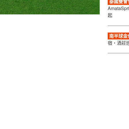
泰國雙會會
AmataS
起
南半球金色
宿・酒莊巡