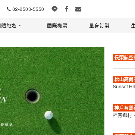
02-2503-5550
出發地
出發期間
團體旅遊
國際機票
量身訂製
長榮航空
松山高爾夫
Sunset
神戶有馬溫
神有鄉村、