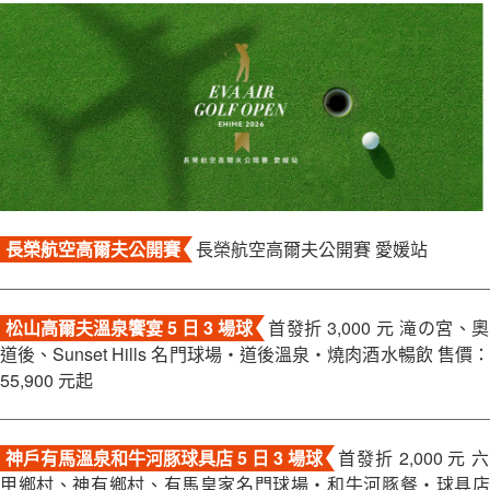
關於富盟
聯絡我們
長榮航空高爾夫公開賽
長榮航空高爾夫公開賽 愛媛站
松山高爾夫溫泉饗宴 5 日 3 場球
首發折 3,000 元 滝の宮、奧
道後、Sunset Hills 名門球場・道後溫泉・燒肉酒水暢飲 售價：
55,900 元起
神戶有馬溫泉和牛河豚球具店 5 日 3 場球
首發折 2,000 元 六
甲鄉村、神有鄉村、有馬皇家名門球場・和牛河豚餐・球具店