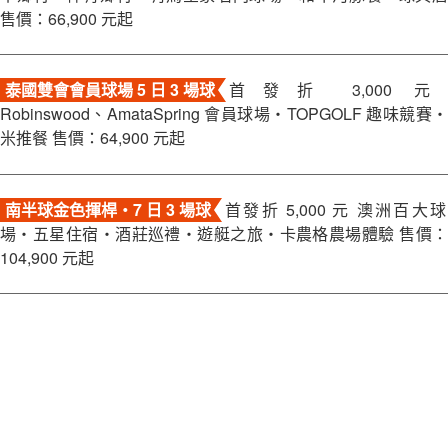
售價：66,900 元起
泰國雙會會員球場 5 日 3 場球
首發折 3,000 元
Robinswood、AmataSpring 會員球場・TOPGOLF 趣味競賽・
米推餐 售價：64,900 元起
南半球金色揮桿・7 日 3 場球
首發折 5,000 元 澳洲百大球
場・五星住宿・酒莊巡禮・遊艇之旅・卡農格農場體驗 售價：
104,900 元起