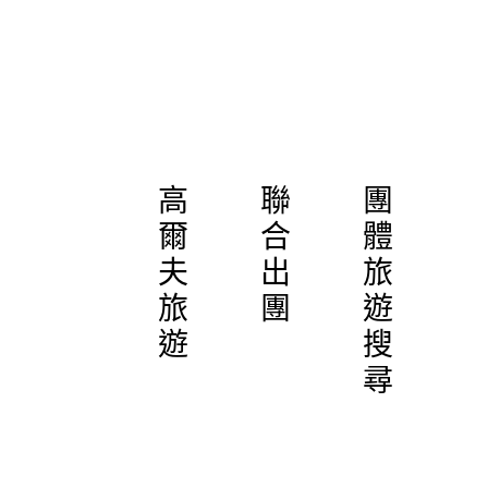
高
聯
團
爾
合
體
夫
出
旅
旅
團
遊
遊
搜
尋