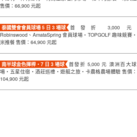
售價：66,900 元起
泰國雙會會員球場 5 日 3 場球
首發折 3,000 元
Robinswood、AmataSpring 會員球場・TOPGOLF 趣味競賽・
米推餐 售價：64,900 元起
南半球金色揮桿・7 日 3 場球
首發折 5,000 元 澳洲百大球
場・五星住宿・酒莊巡禮・遊艇之旅・卡農格農場體驗 售價：
104,900 元起