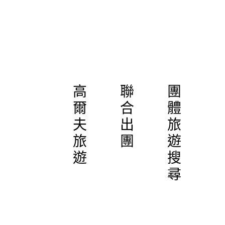
高
聯
團
爾
合
體
夫
出
旅
旅
團
遊
遊
搜
尋