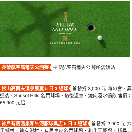
關於富盟
聯絡我們
長榮航空高爾夫公開賽
長榮航空高爾夫公開賽 愛媛站
松山高爾夫溫泉饗宴 5 日 3 場球
首發折 3,000 元 滝の宮、奧
道後、Sunset Hills 名門球場・道後溫泉・燒肉酒水暢飲 售價：
55,900 元起
神戶有馬溫泉和牛河豚球具店 5 日 3 場球
首發折 2,000 元 六
甲鄉村、神有鄉村、有馬皇家名門球場・和牛河豚餐・球具店