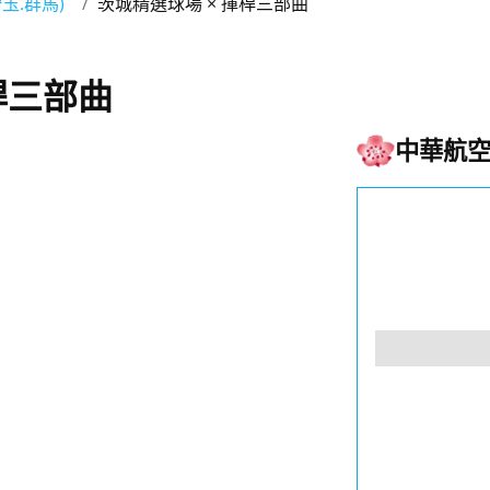
玉.群馬)
茨城精選球場 × 揮桿三部曲
桿三部曲
中華航