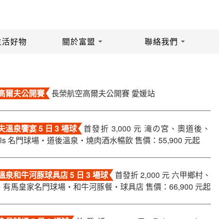
生活好物
關於富盟
聯絡我們
高爾夫公開賽
長榮航空高爾夫公開賽 愛媛站
溫泉饗宴 5 日 3 場球
首發折 3,000 元 滝の宮、奧道後、
 Hills 名門球場・道後溫泉・燒肉酒水暢飲 售價：55,900 元起
泉和牛河豚球具店 5 日 3 場球
首發折 2,000 元 六甲鄉村、
有馬皇家名門球場・和牛河豚餐・球具店 售價：66,900 元起