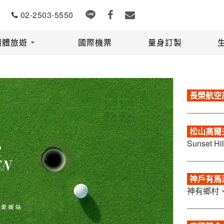
02-2503-5550
出發地
出發期間
團體旅遊
國際機票
量身訂製
長榮航空
松山高爾夫
Sunset
神戶有馬溫
神有鄉村、