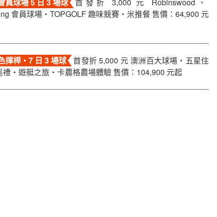
員球場 5 日 3 場球
首發折 3,000 元 Robinswood、
pring 會員球場・TOPGOLF 趣味競賽・米推餐 售價：64,900 元
揮桿・7 日 3 場球
首發折 5,000 元 澳洲百大球場・五星住
禮・遊艇之旅・卡農格農場體驗 售價：104,900 元起