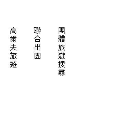
高
聯
團
爾
合
體
夫
出
旅
旅
團
遊
遊
搜
尋