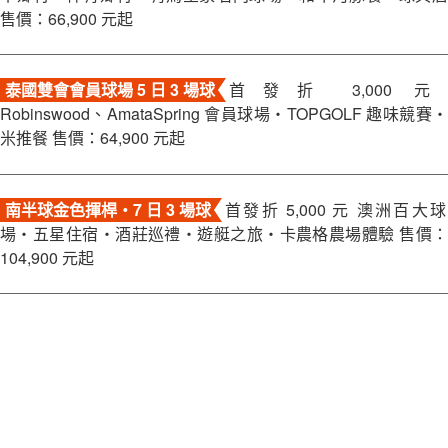
售價：66,900 元起
泰國雙會會員球場 5 日 3 場球
首發折 3,000 元
Robinswood、AmataSpring 會員球場・TOPGOLF 趣味競賽・
米推餐 售價：64,900 元起
南半球金色揮桿・7 日 3 場球
首發折 5,000 元 澳洲百大球
場・五星住宿・酒莊巡禮・遊艇之旅・卡農格農場體驗 售價：
104,900 元起