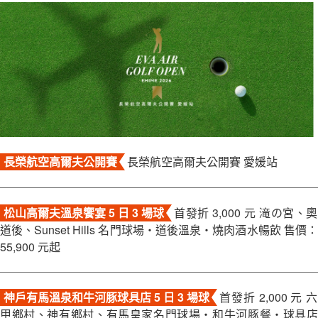
關於富盟
聯絡我們
長榮航空高爾夫公開賽
長榮航空高爾夫公開賽 愛媛站
松山高爾夫溫泉饗宴 5 日 3 場球
首發折 3,000 元 滝の宮、奧
道後、Sunset Hills 名門球場・道後溫泉・燒肉酒水暢飲 售價：
55,900 元起
神戶有馬溫泉和牛河豚球具店 5 日 3 場球
首發折 2,000 元 六
甲鄉村、神有鄉村、有馬皇家名門球場・和牛河豚餐・球具店