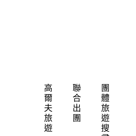
高
聯
團
爾
合
體
夫
出
旅
旅
團
遊
遊
搜