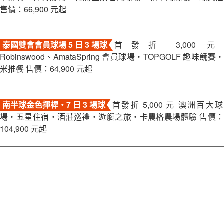
售價：66,900 元起
泰國雙會會員球場 5 日 3 場球
首發折 3,000 元
Robinswood、AmataSpring 會員球場・TOPGOLF 趣味競賽・
米推餐 售價：64,900 元起
南半球金色揮桿・7 日 3 場球
首發折 5,000 元 澳洲百大球
場・五星住宿・酒莊巡禮・遊艇之旅・卡農格農場體驗 售價：
104,900 元起