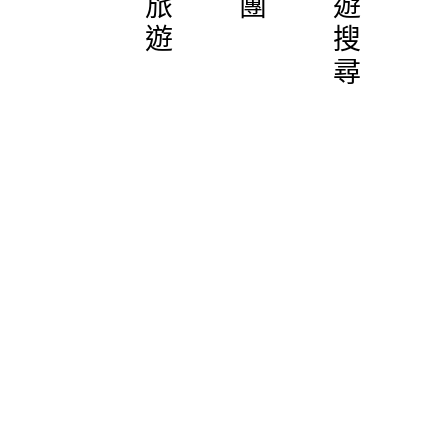
旅
團
遊
遊
搜
尋