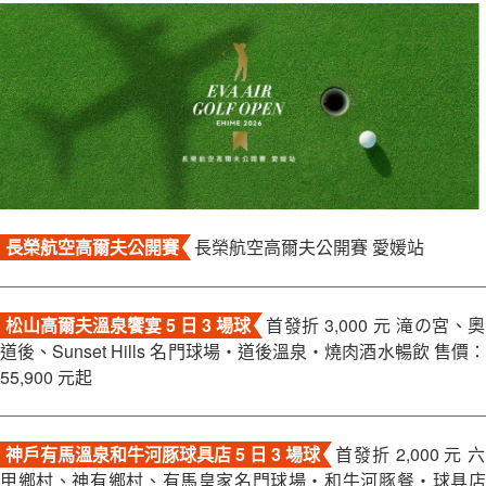
關於富盟
聯絡我們
長榮航空高爾夫公開賽
長榮航空高爾夫公開賽 愛媛站
松山高爾夫溫泉饗宴 5 日 3 場球
首發折 3,000 元 滝の宮、奧
道後、Sunset Hills 名門球場・道後溫泉・燒肉酒水暢飲 售價：
55,900 元起
神戶有馬溫泉和牛河豚球具店 5 日 3 場球
首發折 2,000 元 六
甲鄉村、神有鄉村、有馬皇家名門球場・和牛河豚餐・球具店