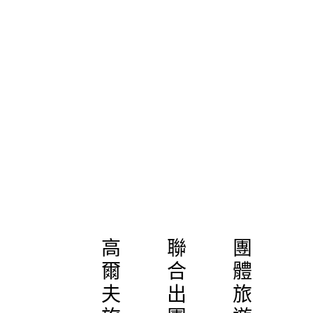
高
聯
團
爾
合
體
夫
出
旅