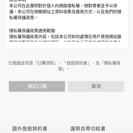
本公司在此聲明對於個人的網路隱私權，絕對尊重並予以保
護。本公司在相關網站之資料收集及運用方式，以及我們的隱
私權保護政策。
隱私權保護政策適用範圍:
隱私權保護政策內容，包括本公司如何處理在用戶使用網站服
務時收集到的身份識別資料，也包括本公司如何處理在商業合
作與本公司合作時分享的任何身份識別資料。隱私權保護政策
不適用於本公司以外的公司或網站群，與非本站所僱用或管理
人員。例如您透過本公司旗下網站上的廣告廠商連結，這些置
已閱讀並同意「訂購須知」、「旅遊契約書」、及「隱私權政
放連結的廠商也可能蒐集您個人的資料。對於您主動提供的個
策」。
人資訊，這些廣告廠商或連結網站有其個別的隱私權保護政
策，其資料處理措施不適用於本公司隱私權保護政策。
您個人在本網站上的聊天室或討論區中任意公開個人資料的行
確認訂購
取消
為，在非經加密的保護下，亦不適用於本公司隱私權保護政
策。
資料的蒐集與使用方式:
為了在本網站提供您最佳的互動性服務，可能會請您提供相關
個人的資料，其範圍如下：
本網站在您使用服務信箱、問卷調查等互動性功能時，會保留
國外旅遊契約書
護照自帶切結書
您所提供的姓名、電子郵件地址、聯絡方式及使用時間等。