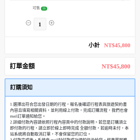
可售
16
1
小計
NT$45,800
訂單金額
NT$45,800
訂購須知
1.選擇出符合您出發日期的行程，報名後確認行程表與旅遊契約書
內容且填寫相關資料，並利用線上付款，完成訂購流程，我們也會
mail訂單通知給您。
2.詳細付款內容請依照行程內容頁中的付款說明。若您是訂購須立
即付款的行程，請立即於線上即時完成 全額付款，若逾時未付，本
站系統將自動取消訂單，不會保留您的訂位。
3.付款完成後，系統會 mail封付款成功通知信函給您，經專屬服務