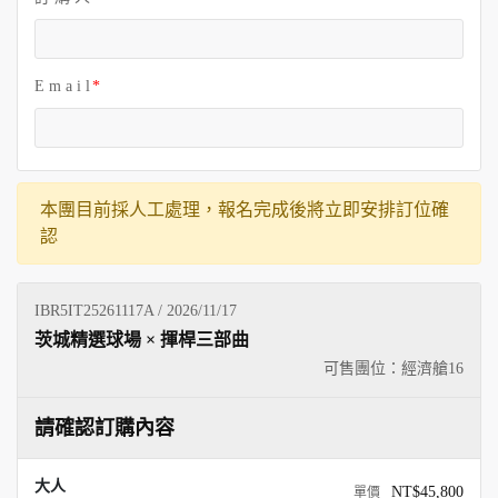
關於富盟
聯絡我們
E m a i l
本團目前採人工處理，報名完成後將立即安排訂位確
認
IBR5IT25261117A / 2026/11/17
茨城精選球場 × 揮桿三部曲
可售團位：經濟艙
16
請確認訂購內容
大人
NT$45,800