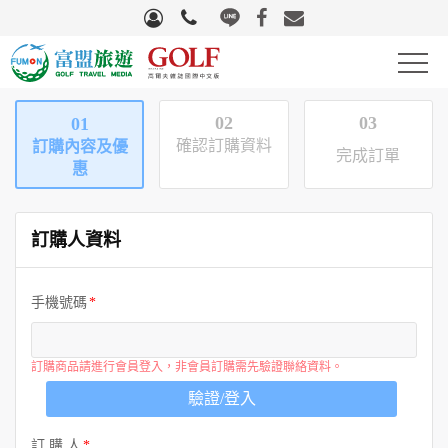
高爾夫
02
03
01
確認訂購資料
訂購內容及優
完成訂單
滑雪
惠
自行車
訂購人資料
團體旅遊
手機號碼
國際機票
量身訂製
訂購商品請進行會員登入，非會員訂購需先驗證聯絡資料。
驗證/登入
生活好物
訂 購 人