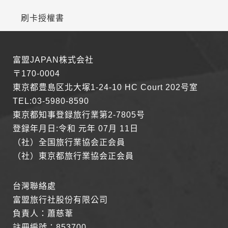
於一般瀏覽時，伺服器會自行記錄相關行徑，包括您使用連線
刷卡授權書
設備的 IP 位址、使用時間、使用的瀏覽器、瀏覽及點選資料記
錄等，做為我們增進網站服務的參考依據，此記錄為內部應
用，決不對外公布。
為提供精確的服務，我們會將收集的問卷調查內容進行統計與
富盟JAPAN株式会社
分析，分析結果之統計數據或說明文字呈現，除供內部研究
外，我們會視需要公佈統計數據及說明文字，但不涉及特定個
〒170-0004
人之資料。
東京都豊島区北大塚1-24-10 HC Court 202号室
除非取得您的同意或其他法令之特別規定，本網站絕不會將您
TEL:03-5980-8590
的個人資料揭露予第三人或使用於蒐集目的以外之其他用途。
在您於本網站註冊帳號、使用本網站相關產品、服務、活動或
東京都知事登録旅行業第2-7805号
贈獎時，本網站會收集您的個人識別資料，本網站也可以從商
登録年月日:令和 元年 07月 11日
業夥伴處取得個人資料。
（社）全国旅行業協会正会員
當客戶在本網站註冊時，我們會取得您的姓名、電話、住址、
身份證字號、電子郵件、出生日期、性別、行業等相關資料，
（社）東京都旅行業協会正会員
當您註冊成功，並登入使用我們的服務後，我們即取得您的資
料。註冊時，本網站取得您的姓名、電話、住址、身份證字
號、電子郵件、出生日期、性別、行業等相關資料，當您註冊
台灣聯絡處
成功，並登入使用我們的服務後，本網站即取得您的資料。
富盟旅行社股份有限公司
其他除了上述，會保留您在上網瀏覽或查詢時，伺服器自行產
負責人：蕭慈葦
生的相關記錄，包括您使用連線設備的 IP 位址、使用時間、使
用的瀏覽器、瀏覽及點選資料紀錄等。本網站會對個別連線者
註冊編號：853700