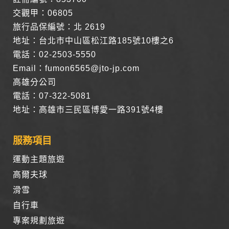
的瀏覽器予以標示，歸納使用者瀏覽器在本網站內部所瀏覽的
交觀甲：06805
網頁，除非您願意告知您的個人資料，否則本網站不會也無法
旅行品保編號：北 2619
將此項記錄和您對應。請您注意，在本網站網刊登廣告之廠
商，或與連結本網站，也可能蒐集您個人的資料。對於您主動
地址：台北市中山區松江路185號10樓之6
提供的個人資訊，這些廣告廠商、或連結網站有其個別的私權
電話：02-2503-5550
保護政策，其資料處理措施不適用本網站隱私權保護政策，本
公司不負任何連帶責任。
Email：fumon6565@jto-jp.com
本網站將在事前或註冊登錄取得您的同意後，傳送商業性資料
高雄分公司
或電子郵件給您。本公司除了在該資料或電子郵件上註明是由
電話：07-322-5081
本公司發送，也會在該資料或電子郵件上提供您能隨時停止接
收這些資料或電子郵件的方法及說明。
地址：高雄市三民區博愛一路391號4樓
資料使用:
服務項目
本公司不會向任何人出售或出借您的個人識別資料。
在以下情況下， 本公司會向其他人士或公司提供您的個人識別
運動主題旅遊
資料：
1.遵守法令或政府機關的要求；或我們發覺您在網站上的行為
高爾夫球
違反本公司旗下網站的會員條款或產品、服務的特定使用指
滑雪
南。
2.為了保護使用者個人隱私，我們無法為您查詢其他使用者的
自行車
帳號資料。若您有相關法律上問題需查閱他人資料時，請務必
專案規劃旅遊
向警政單位提出告訴，我們將全力配合警政單位調查並提供所