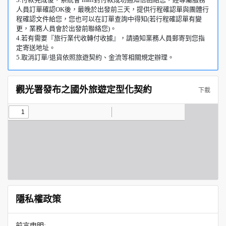
人員訂單確認OK後，最晚於出發前三天，提供行程確認單與團體行
程確認文件給您，您也可以在訂單查詢中得知(若行程確認單有變
更，業務人員會於出發前聯絡您)。
4.若有需要『旅行業代收轉付收據』，請通知業務人員郵寄到您指
定寄送地址。
5.取消訂單/退貨依照旅遊契約、金流等相關規定辦理。
觀光署發布之國外旅遊定型化契約
下載
隱私權政策
前言申明: