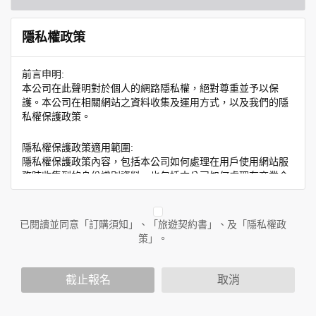
隱私權政策
前言申明:
本公司在此聲明對於個人的網路隱私權，絕對尊重並予以保
護。本公司在相關網站之資料收集及運用方式，以及我們的隱
私權保護政策。
隱私權保護政策適用範圍:
隱私權保護政策內容，包括本公司如何處理在用戶使用網站服
務時收集到的身份識別資料，也包括本公司如何處理在商業合
作與本公司合作時分享的任何身份識別資料。隱私權保護政策
不適用於本公司以外的公司或網站群，與非本站所僱用或管理
人員。例如您透過本公司旗下網站上的廣告廠商連結，這些置
已閱讀並同意「訂購須知」、「旅遊契約書」、及「隱私權政
放連結的廠商也可能蒐集您個人的資料。對於您主動提供的個
策」。
人資訊，這些廣告廠商或連結網站有其個別的隱私權保護政
策，其資料處理措施不適用於本公司隱私權保護政策。
您個人在本網站上的聊天室或討論區中任意公開個人資料的行
截止報名
取消
為，在非經加密的保護下，亦不適用於本公司隱私權保護政
策。