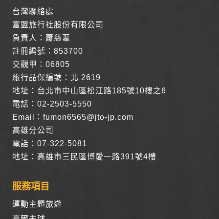
號、電子郵件、出生日期、性別、行業等相關資料，當您註冊
台灣聯絡處
成功，並登入使用我們的服務後，本網站即取得您的資料。
富盟旅行社股份有限公司
其他除了上述，會保留您在上網瀏覽或查詢時，伺服器自行產
負責人：蕭慈葦
生的相關記錄，包括您使用連線設備的 IP 位址、使用時間、使
用的瀏覽器、瀏覽及點選資料紀錄等。本網站會對個別連線者
註冊編號：853700
的瀏覽器予以標示，歸納使用者瀏覽器在本網站內部所瀏覽的
交觀甲：06805
網頁，除非您願意告知您的個人資料，否則本網站不會也無法
旅行品保編號：北 2619
將此項記錄和您對應。請您注意，在本網站網刊登廣告之廠
商，或與連結本網站，也可能蒐集您個人的資料。對於您主動
地址：台北市中山區松江路185號10樓之6
提供的個人資訊，這些廣告廠商、或連結網站有其個別的私權
電話：02-2503-5550
保護政策，其資料處理措施不適用本網站隱私權保護政策，本
公司不負任何連帶責任。
Email：fumon6565@jto-jp.com
本網站將在事前或註冊登錄取得您的同意後，傳送商業性資料
高雄分公司
或電子郵件給您。本公司除了在該資料或電子郵件上註明是由
電話：07-322-5081
本公司發送，也會在該資料或電子郵件上提供您能隨時停止接
收這些資料或電子郵件的方法及說明。
地址：高雄市三民區博愛一路391號4樓
資料使用:
服務項目
本公司不會向任何人出售或出借您的個人識別資料。
在以下情況下， 本公司會向其他人士或公司提供您的個人識別
運動主題旅遊
資料：
1.遵守法令或政府機關的要求；或我們發覺您在網站上的行為
高爾夫球