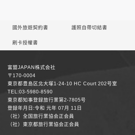
資料的蒐集與使用方式:
為了在本網站提供您最佳的互動性服務，可能會請您提供相關
個人的資料，其範圍如下：
本網站在您使用服務信箱、問卷調查等互動性功能時，會保留
國外旅遊契約書
護照自帶切結書
您所提供的姓名、電子郵件地址、聯絡方式及使用時間等。
於一般瀏覽時，伺服器會自行記錄相關行徑，包括您使用連線
刷卡授權書
設備的 IP 位址、使用時間、使用的瀏覽器、瀏覽及點選資料記
錄等，做為我們增進網站服務的參考依據，此記錄為內部應
用，決不對外公布。
為提供精確的服務，我們會將收集的問卷調查內容進行統計與
富盟JAPAN株式会社
分析，分析結果之統計數據或說明文字呈現，除供內部研究
外，我們會視需要公佈統計數據及說明文字，但不涉及特定個
〒170-0004
人之資料。
東京都豊島区北大塚1-24-10 HC Court 202号室
除非取得您的同意或其他法令之特別規定，本網站絕不會將您
TEL:03-5980-8590
的個人資料揭露予第三人或使用於蒐集目的以外之其他用途。
在您於本網站註冊帳號、使用本網站相關產品、服務、活動或
東京都知事登録旅行業第2-7805号
贈獎時，本網站會收集您的個人識別資料，本網站也可以從商
登録年月日:令和 元年 07月 11日
業夥伴處取得個人資料。
（社）全国旅行業協会正会員
當客戶在本網站註冊時，我們會取得您的姓名、電話、住址、
身份證字號、電子郵件、出生日期、性別、行業等相關資料，
（社）東京都旅行業協会正会員
當您註冊成功，並登入使用我們的服務後，我們即取得您的資
料。註冊時，本網站取得您的姓名、電話、住址、身份證字