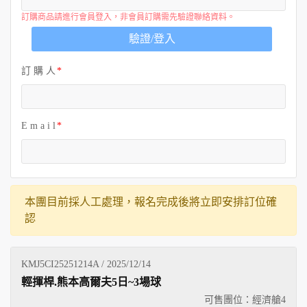
關於富盟
訂購商品請進行會員登入，非會員訂購需先驗證聯絡資料。
驗證/登入
聯絡我們
訂 購 人
E m a i l
本團目前採人工處理，報名完成後將立即安排訂位確
認
KMJ5CI25251214A / 2025/12/14
輕揮桿.熊本高爾夫5日~3場球
可售團位：經濟艙
4