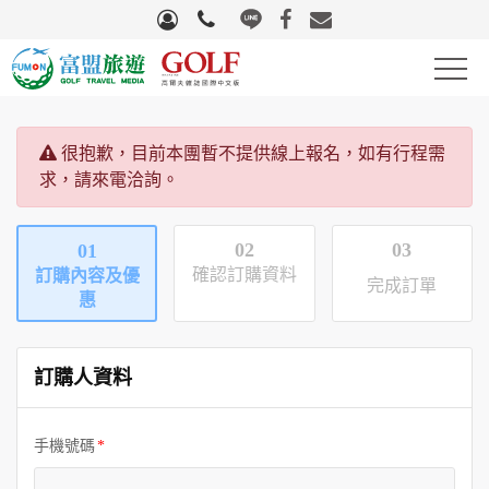
高爾夫
很抱歉，目前本團暫不提供線上報名，如有行程需
滑雪
求，請來電洽詢。
自行車
02
03
01
確認訂購資料
訂購內容及優
完成訂單
團體旅遊
惠
國際機票
訂購人資料
量身訂製
手機號碼
生活好物