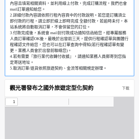
內容且填寫相關資料，並利用線上付款，完成訂購流程，我們也會
mail訂單通知給您。
2.詳細付款內容請依照行程內容頁中的付款說明。若您是訂購須立
即付款的行程，請立即於線上即時完成 全額付款，若逾時未付，本
站系統將自動取消訂單，不會保留您的訂位。
3.付款完成後，系統會 mail封付款成功通知信函給您，經專屬服務
人員訂單確認OK後，最晚於出發前三天，提供行程確認單與團體行
程確認文件給您，您也可以在訂單查詢中得知(若行程確認單有變
更，業務人員會於出發前聯絡您)。
4.若有需要『旅行業代收轉付收據』，請通知業務人員郵寄到您指
定寄送地址。
5.取消訂單/退貨依照旅遊契約、金流等相關規定辦理。
觀光署發布之國外旅遊定型化契約
下載